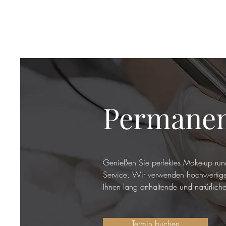
Permanen
Genießen Sie perfektes Make-up run
Service. Wir verwenden hochwertige
Ihnen lang anhaltende und natürliche
Termin buchen