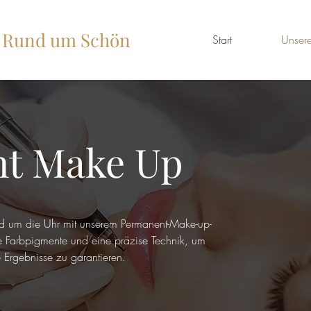
Rund um Schön
Start
Unsere
t Make Up
d um die Uhr mit unserem Permanent-Make-up-
 Farbpigmente und eine präzise Technik, um
 Ergebnisse zu garantieren.