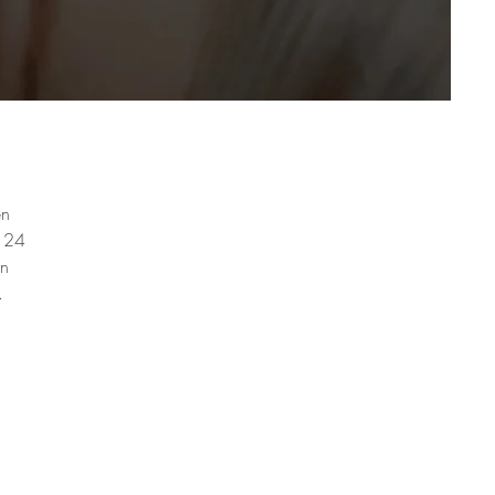
en
s 24
en
.