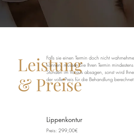
Leistung
Falls sie einen Termin doch nicht wahrnehm
können, müssen Sie Ihren Termin mindesten
Stunden im Voraus absagen, sonst wird Ihn
& Preise
der volle Preis für die Behandlung berechnet
Lippenkontur
Preis: 299,00€