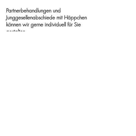
Partnerbehandlungen und
Junggesellenabschiede mit Häppchen
können wir gerne individuell für Sie
gestalten.
Für weitere Informationen oder
individuelle Wünsche stehen wir Ihnen
gerne zur Verfügung – sprechen Sie
uns einfach an, und wir beraten Sie
gerne.
Altonaer Str. 83,
24534 Neumünster