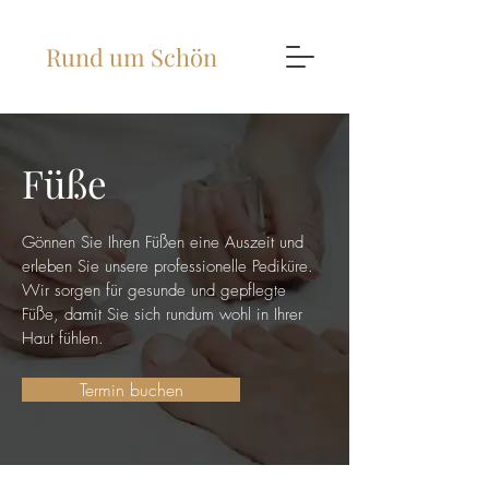
Rund um Schön
Füße
Gönnen Sie Ihren Füßen eine Auszeit und
erleben Sie unsere professionelle Pediküre.
Wir sorgen für gesunde und gepflegte
Füße, damit Sie sich rundum wohl in Ihrer
Haut fühlen.
Termin buchen